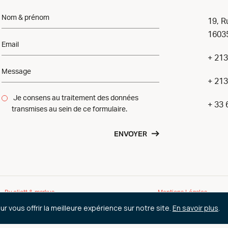
19, R
16035
+ 213
+ 213
Je consens au traitement des données
+ 33 
transmises au sein de ce formulaire.
ENVOYER
By eliott & markus
Mentions Légales
r vous offrir la meilleure expérience sur notre site.
En savoir plus
.