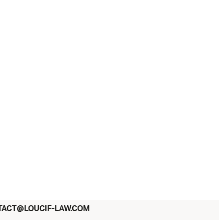
@
TACT
LOUCIF-LAW.COM