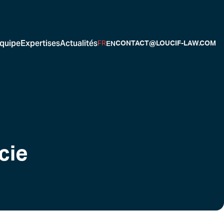
quipe
Expertises
Actualités
EN
FR
CONTACT@LOUCIF-LAW.COM
cie