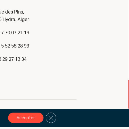
ue des Pins,
 Hydra, Alger
 7 70 07 21 16
 5 52 58 28 93
6 29 27 13 34
All rights reserved © 2026
Fermer la bannière des cookies GDPR
Accepter