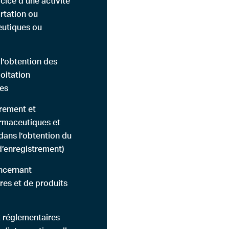
rcice d’une activité
ortation ou
eutiques ou
 l’obtention des
loitation
es
trement et
rmaceutiques et
dans l’obtention du
 d’enregistrement)
ncernant
res et de produits
t réglementaires