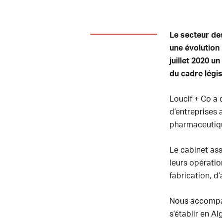
Le secteur des
une évolution 
juillet 2020 u
du cadre législ
Loucif + Co a
d’entreprises 
pharmaceutiqu
Le cabinet as
leurs opératio
fabrication, d
Nous accompag
s’établir en Al