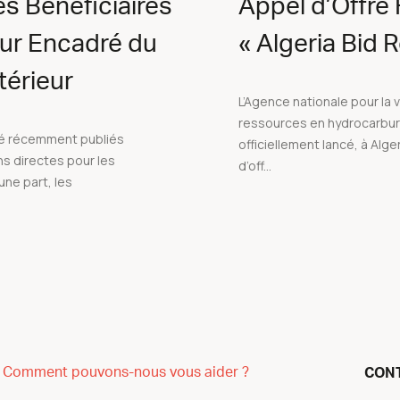
s Bénéficiaires
Appel d’Offre
our Encadré du
« Algeria Bid
érieur
L’Agence nationale pour la 
ressources en hydrocarbu
té récemment publiés
officiellement lancé, à Alger,
ns directes pour les
d’off...
une part, les
Comment pouvons-nous vous aider ?
CON