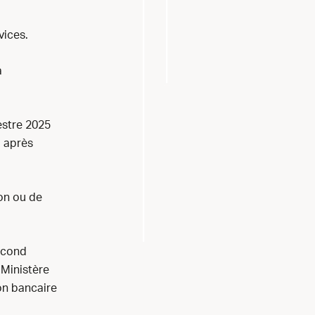
vices.
à
estre 2025
, après
ion ou de
econd
 Ministère
on bancaire