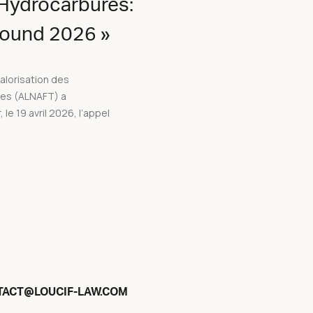
 Hydrocarbures:
 Round 2026 »
valorisation des
res (ALNAFT) a
 le 19 avril 2026, l’appel
@
TACT
LOUCIF-LAW.COM