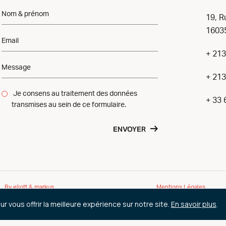
19, R
16035
+ 213
+ 213
Je consens au traitement des données
+ 33 
transmises au sein de ce formulaire.
ENVOYER
By eliott & markus
Mentions Légales
r vous offrir la meilleure expérience sur notre site.
En savoir plus
.