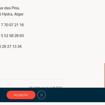
ue des Pins,
 Hydra, Alger
 7 70 07 21 16
 5 52 58 28 93
6 29 27 13 34
All rights reserved © 2026
Fermer la bannière des cookies GDPR
Accepter