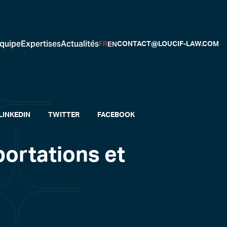
quipe
Expertises
Actualités
EN
FR
CONTACT@LOUCIF-LAW.COM
LINKEDIN
TWITTER
FACEBOOK
ortations et