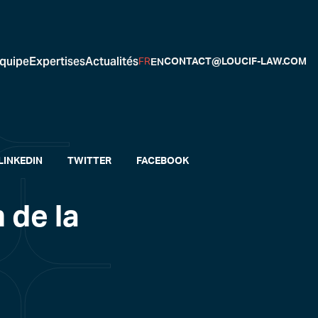
quipe
Expertises
Actualités
EN
FR
CONTACT@LOUCIF-LAW.COM
LINKEDIN
TWITTER
FACEBOOK
 de la