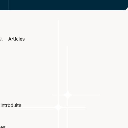
e.
Articles
introduits
les