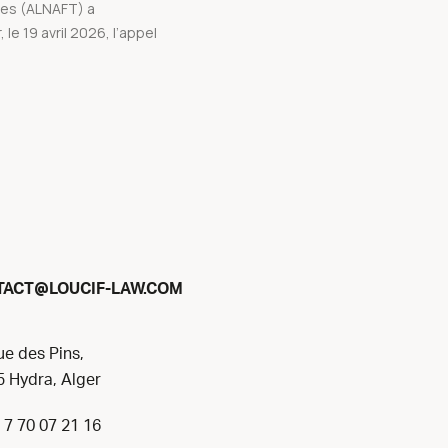
res (ALNAFT) a
 le 19 avril 2026, l’appel
@
TACT
LOUCIF-LAW.COM
ue des Pins,
 Hydra, Alger
 7 70 07 21 16