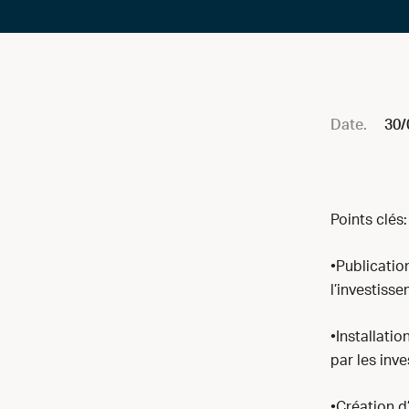
Date.
30/
Points clés:
•Publication
l’investisse
•Installati
par les inve
•Création d