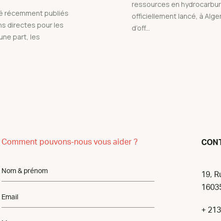
ressources en hydrocarbu
té récemment publiés
officiellement lancé, à Alger,
ns directes pour les
d’off...
une part, les
Comment pouvons-nous vous aider ?
CON
19, R
16035
+ 213