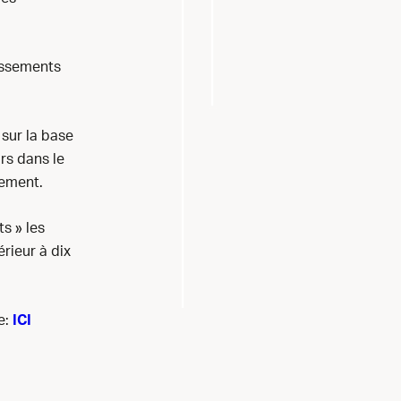
issements
 sur la base
rs dans le
sement.
s » les
rieur à dix
e:
ICI