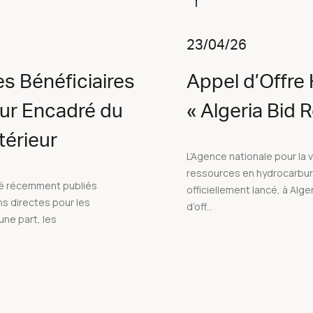
23/04/26
s Bénéficiaires
Appel d’Offre
our Encadré du
« Algeria Bid
érieur
L’Agence nationale pour la 
ressources en hydrocarbu
té récemment publiés
officiellement lancé, à Alger,
ns directes pour les
d’off...
une part, les