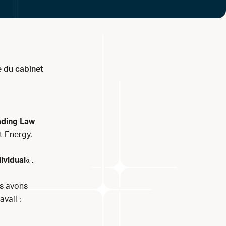
e du cabinet
ading Law
 Energy.
ividual
« .
us avons
vail :