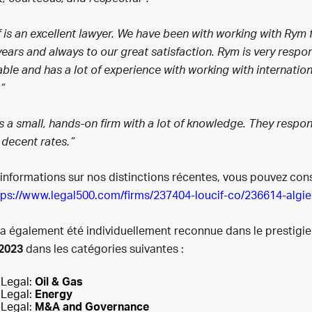
 is an excellent lawyer. We have been with working with Rym 
ears and always to our great satisfaction. Rym is very respon
le and has a lot of experience with working with internation
”
is a small, hands-on firm with a lot of knowledge. They respo
decent rates.”
’informations sur nos distinctions récentes, vous pouvez consu
tps://www.legal500.com/firms/237404-loucif-co/236614-algier
a également été individuellement reconnue dans le prestigi
2023
dans les catégories suivantes :
Legal:
Oil & Gas
Legal:
Energy
Legal:
M&A and Governance