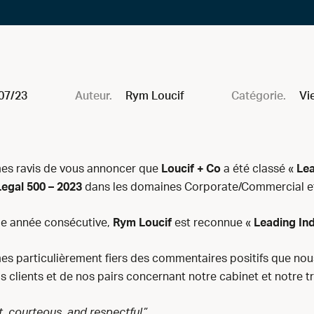
07/23
Auteur.
Rym Loucif
Catégorie.
Vi
s ravis de vous annoncer que
Loucif + Co
a été classé «
Le
Legal 500 – 2023
dans les domaines Corporate/Commercial et
me année consécutive,
Rym Loucif
est reconnue «
Leading Ind
s particulièrement fiers des commentaires positifs que no
s clients et de nos pairs concernant notre cabinet et notre tra
 courteous, and respectful”.