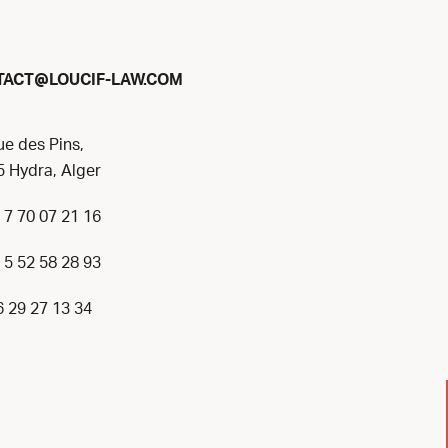
@
TACT
LOUCIF-LAW.COM
ue des Pins,
 Hydra, Alger
 7 70 07 21 16
 5 52 58 28 93
6 29 27 13 34