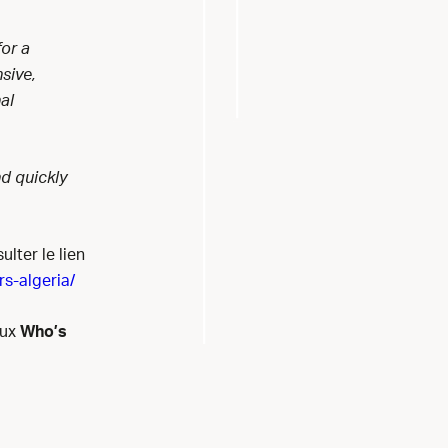
for a
sive,
al
nd quickly
lter le lien
s-algeria/
eux
Who’s