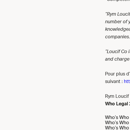
“Rym Loucif
number of y
knowledgeab
companies.
“Loucif Co 
and charge 
Pour plus d
suivant :
ht
Rym Loucif 
Who Legal 
Who’s Who 
Who’s Who 
Who’s Who 