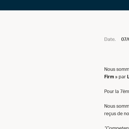
Date.
07/
Nous somme
Firm
» par
Pour la 7è
Nous somme
reçus de no
“Competent,