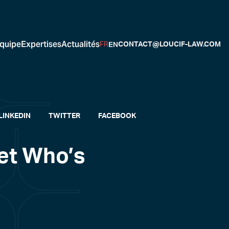
quipe
Expertises
Actualités
EN
FR
CONTACT@LOUCIF-LAW.COM
LINKEDIN
TWITTER
FACEBOOK
 et Who’s