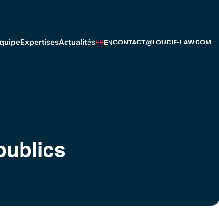
quipe
Expertises
Actualités
EN
FR
CONTACT@LOUCIF-LAW.COM
publics