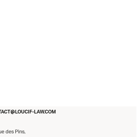
@
TACT
LOUCIF-LAW.COM
ue des Pins,