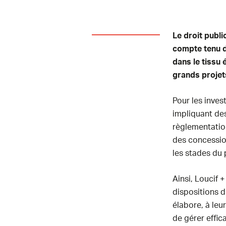
Le droit publi
compte tenu d
dans le tissu 
grands projet
Pour les inves
impliquant de
règlementatio
des concession
les stades du 
Ainsi, Loucif +
dispositions d
élabore, à leu
de gérer effi