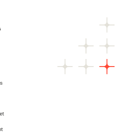
s
us
et
nt