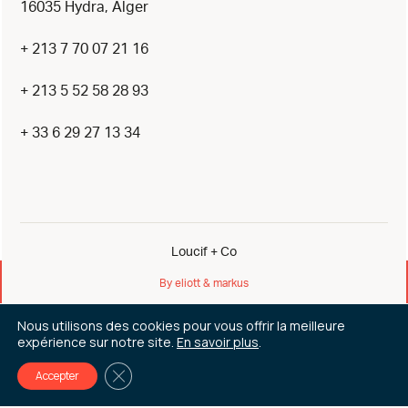
16035 Hydra, Alger
+ 213 7 70 07 21 16
+ 213 5 52 58 28 93
+ 33 6 29 27 13 34
Loucif + Co
By eliott & markus
Mentions Légales
Nous utilisons des cookies pour vous offrir la meilleure
expérience sur notre site.
En savoir plus
.
All rights reserved © 2026
Fermer la bannière des cookies GDPR
Accepter