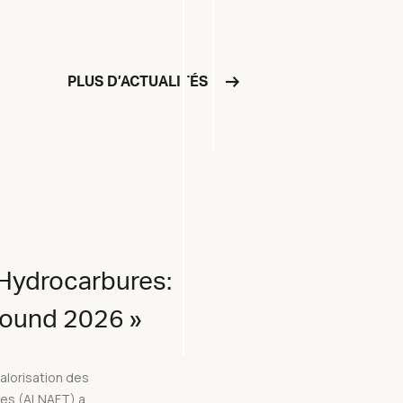
PLUS D’ACTUALITÉS
 Hydrocarbures:
 Round 2026 »
valorisation des
res (ALNAFT) a