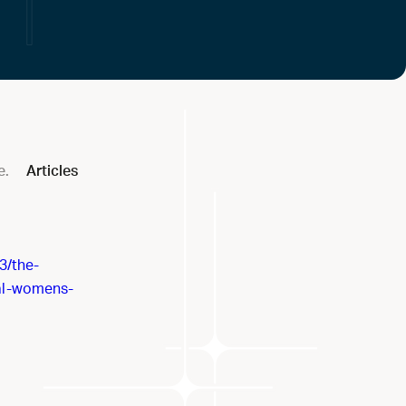
e.
Articles
3/the-
nal-womens-