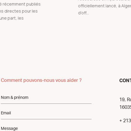
té récemment publiés
officiellement lancé, à Alger,
ns directes pour les
d’off...
une part, les
Comment pouvons-nous vous aider ?
CON
19, R
16035
+ 213