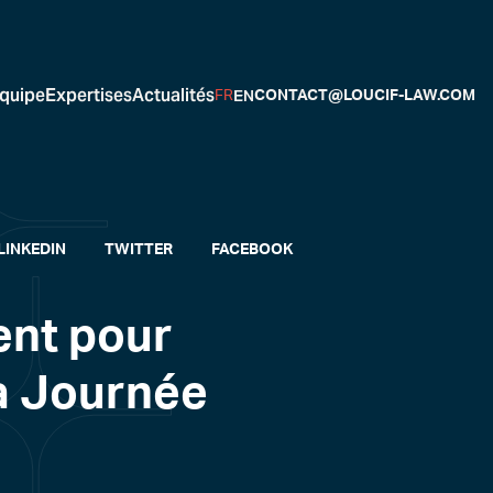
quipe
Expertises
Actualités
EN
FR
CONTACT@LOUCIF-LAW.COM
LINKEDIN
TWITTER
FACEBOOK
ent pour
la Journée