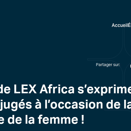
Accueil
É
Partager sur:
e LEX Africa s’exprim
éjugés à l’occasion de 
e de la femme !